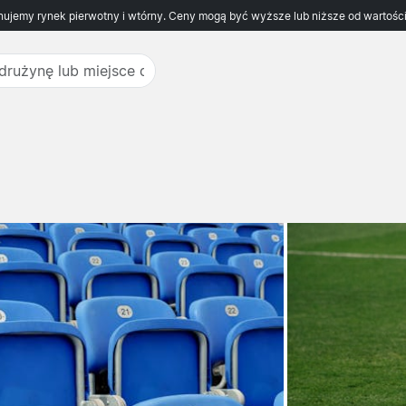
ujemy rynek pierwotny i wtórny. Ceny mogą być wyższe lub niższe od wartości