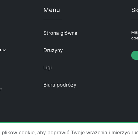
Menu
Sk
Strona główna
Mas
ode
Drużyny
raz
Ligi
Biura podróży
c
 nas
·
Skontaktuj się z nami
·
Polityka prywatności
·
Pol
 plików cookie, aby poprawić Twoje wrażenia i mierzyć ru