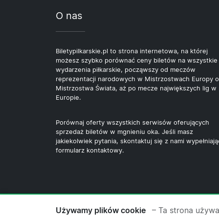
O nas
Biletypilkarskie.pl to strona internetowa, na której
możesz szybko porównać ceny biletów na wszystkie
wydarzenia piłkarskie, począwszy od meczów
reprezentacji narodowych w Mistrzostwach Europy o
Mistrzostwa Świata, aż po mecze największych lig w
Europie.
Porównaj oferty wszystkich serwisów oferujących
sprzedaż biletów w mgnieniu oka. Jeśli masz
jakiekolwiek pytania, skontaktuj się z nami wypełniają
formularz kontaktowy.
© 2026 Copyright Biletypilkarskie.pl ·
O
Używamy plików cookie
– Ta strona używa