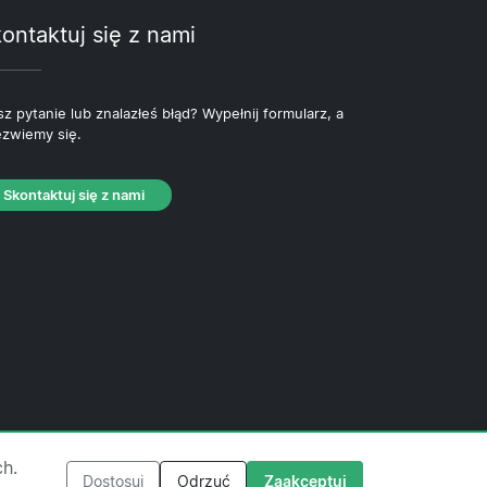
ontaktuj się z nami
z pytanie lub znalazłeś błąd? Wypełnij formularz, a
zwiemy się.
Skontaktuj się z nami
ityka plików cookie
·
Polityka redakcyjna
ch.
Dostosuj
Odrzuć
Zaakceptuj