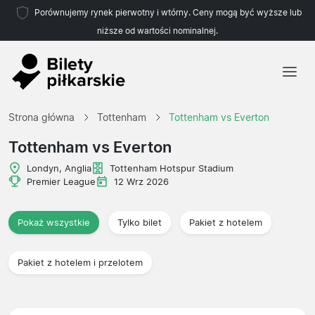
Porównujemy rynek pierwotny i wtórny. Ceny mogą być wyższe lub
niższe od wartości nominalnej.
Strona główna
Strona główna
Tottenham
Tottenham vs Everton
Drużyny
Tottenham vs Everton
Ligi
Londyn, Anglia
Tottenham Hotspur Stadium
Premier League
12 Wrz 2026
Biura podróży
Pokaż wszystkie
Tylko bilet
Pakiet z hotelem
Pakiet z hotelem i przelotem