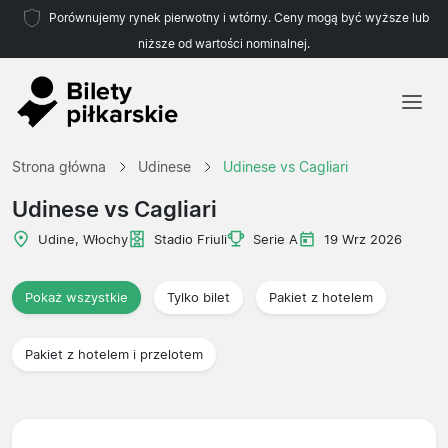
Porównujemy rynek pierwotny i wtórny. Ceny mogą być wyższe lub
niższe od wartości nominalnej.
Strona główna
Strona główna
Udinese
Udinese vs Cagliari
Drużyny
Udinese vs Cagliari
Ligi
Udine, Włochy
Stadio Friuli
Serie A
19 Wrz 2026
Biura podróży
Pokaż wszystkie
Tylko bilet
Pakiet z hotelem
Pakiet z hotelem i przelotem