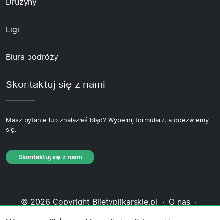
Drużyny
Ligi
Biura podróży
Skontaktuj się z nami
Masz pytanie lub znalazłeś błąd? Wypełnij formularz, a odezwiemy
się.
Skontaktuj się z nami
© 2026 Copyright Biletypilkarskie.pl ·
O nas
·
Skontaktuj się z nami
·
Polityka prywatności
·