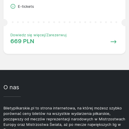
E-tickets
Dowiedz się więcej/Zarezerwuj
669 PLN
O nas
Biletypilkarskie.pl to strona internetowa, na której możesz szybko
porównać ceny biletów na wszystkie wydarzenia piłkarskie,
począwszy od meczów reprezentacji narodowych w Mistrzostwach
Europy oraz Mistrzostwa Świata, aż po mecze największych lig w