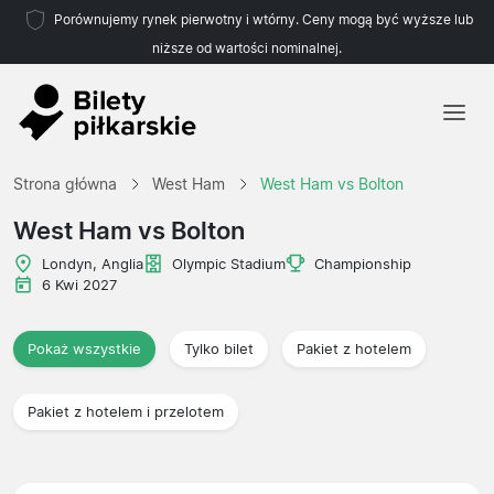
Porównujemy rynek pierwotny i wtórny. Ceny mogą być wyższe lub
niższe od wartości nominalnej.
Strona główna
Strona główna
West Ham
West Ham vs Bolton
Drużyny
West Ham vs Bolton
Ligi
Londyn, Anglia
Olympic Stadium
Championship
6 Kwi 2027
Biura podróży
Pokaż wszystkie
Tylko bilet
Pakiet z hotelem
Pakiet z hotelem i przelotem