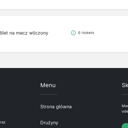
Bilet na mecz wliczony
E-tickets
Menu
Sk
Strona główna
Mas
ode
Drużyny
raz