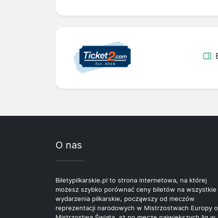
O nas
Biletypilkarskie.pl to strona internetowa, na której
możesz szybko porównać ceny biletów na wszystkie
wydarzenia piłkarskie, począwszy od meczów
reprezentacji narodowych w Mistrzostwach Europy o
Mistrzostwa Świata, aż po mecze największych lig w