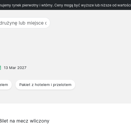
ujemy rynek pierwotny i wtórny. Ceny mogą być wyższe lub niższe od wartości
13 Mar 2027
telem
Pakiet z hotelem i przelotem
Bilet na mecz wliczony