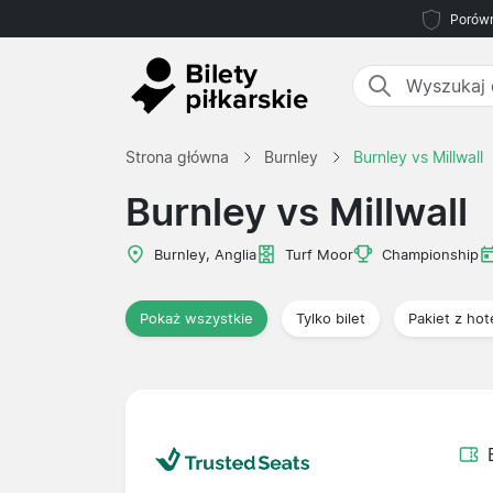
Porówn
Strona główna
Burnley
Burnley vs Millwall
Burnley vs Millwall
Burnley, Anglia
Turf Moor
Championship
Pokaż wszystkie
Tylko bilet
Pakiet z ho