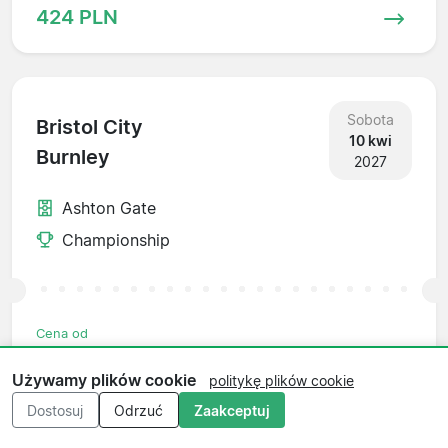
424 PLN
Sobota
Bristol City
10 kwi
Burnley
2027
Ashton Gate
Championship
Cena od
669 PLN
Używamy plików cookie
politykę plików cookie
Dostosuj
Odrzuć
Zaakceptuj