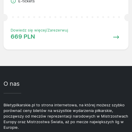
E-tickets
Dowiedz się więcej/Zarezerwuj
669 PLN
O nas
Biletypilkarskie.pl to strona internetowa, na której możesz szybko
porównać ceny biletów na wszystkie wydarzenia piłkarskie,
począwszy od meczów reprezentacji narodowych w Mistrzostwach
Europy oraz Mistrzostwa Świata, aż po mecze największych lig w
Europie.