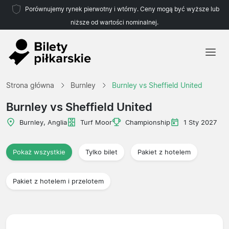
Porównujemy rynek pierwotny i wtórny. Ceny mogą być wyższe lub
niższe od wartości nominalnej.
Strona główna
Strona główna
Burnley
Burnley vs Sheffield United
Drużyny
Burnley vs Sheffield United
Ligi
Burnley, Anglia
Turf Moor
Championship
1 Sty 2027
Biura podróży
Pokaż wszystkie
Tylko bilet
Pakiet z hotelem
Pakiet z hotelem i przelotem