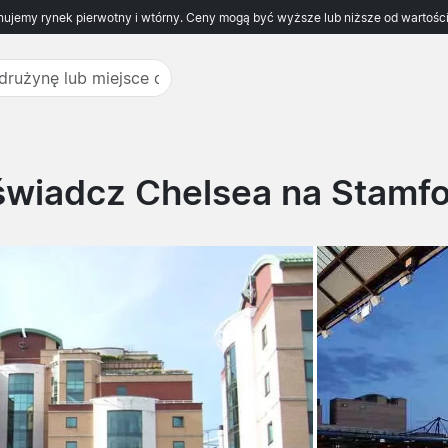
ujemy rynek pierwotny i wtórny. Ceny mogą być wyższe lub niższe od wartości
wiadcz Chelsea na Stamfo