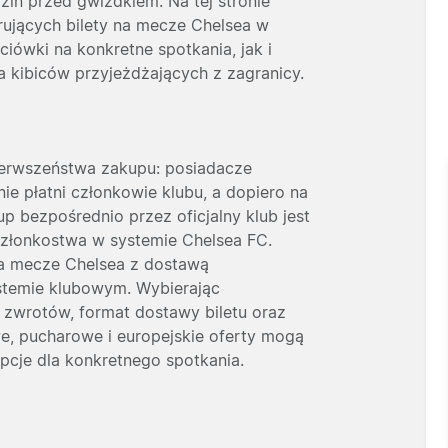
in przed gwizdkiem. Na tej stronie
erujących bilety na mecze Chelsea w
iówki na konkretne spotkania, jak i
a kibiców przyjeżdżających z zagranicy.
ierwszeństwa zakupu: posiadacze
ie płatni członkowie klubu, a dopiero na
p bezpośrednio przez oficjalny klub jest
złonkostwa w systemie Chelsea FC.
y na mecze Chelsea z dostawą
ystemie klubowym. Wybierając
 zwrotów, format dostawy biletu oraz
we, pucharowe i europejskie oferty mogą
opcje dla konkretnego spotkania.