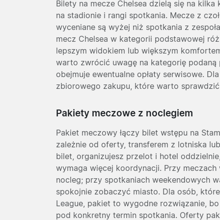
Bilety na mecze Chelsea dzielą się na kilka
na stadionie i rangi spotkania. Mecze z cz
wyceniane są wyżej niż spotkania z zespoła
mecz Chelsea w kategorii podstawowej różn
lepszym widokiem lub większym komfortem.
warto zwrócić uwagę na kategorię podaną 
obejmuje ewentualne opłaty serwisowe. Dl
zbiorowego zakupu, które warto sprawdzić
Pakiety meczowe z noclegiem
Pakiet meczowy łączy bilet wstępu na Stam
zależnie od oferty, transferem z lotniska l
bilet, organizujesz przelot i hotel oddzielni
wymaga więcej koordynacji. Przy meczach 
nocleg; przy spotkaniach weekendowych w
spokojnie zobaczyć miasto. Dla osób, któr
League, pakiet to wygodne rozwiązanie, b
pod konkretny termin spotkania. Oferty pak