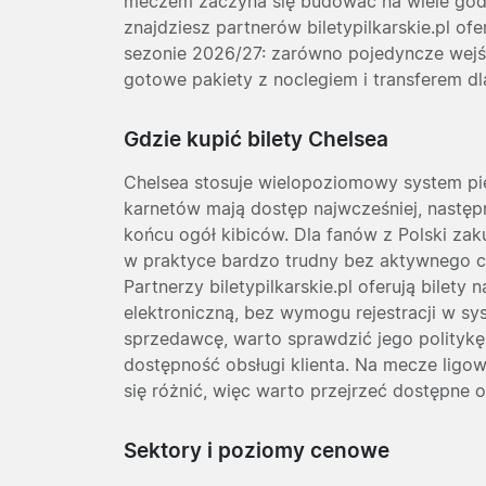
meczem zaczyna się budować na wiele godz
znajdziesz partnerów biletypilkarskie.pl of
sezonie 2026/27: zarówno pojedyncze wejśc
gotowe pakiety z noclegiem i transferem dl
Gdzie kupić bilety Chelsea
Chelsea stosuje wielopoziomowy system p
karnetów mają dostęp najwcześniej, następn
końcu ogół kibiców. Dla fanów z Polski zaku
w praktyce bardzo trudny bez aktywnego c
Partnerzy biletypilkarskie.pl oferują bilet
elektroniczną, bez wymogu rejestracji w s
sprzedawcę, warto sprawdzić jego politykę
dostępność obsługi klienta. Na mecze ligo
się różnić, więc warto przejrzeć dostępne 
Sektory i poziomy cenowe