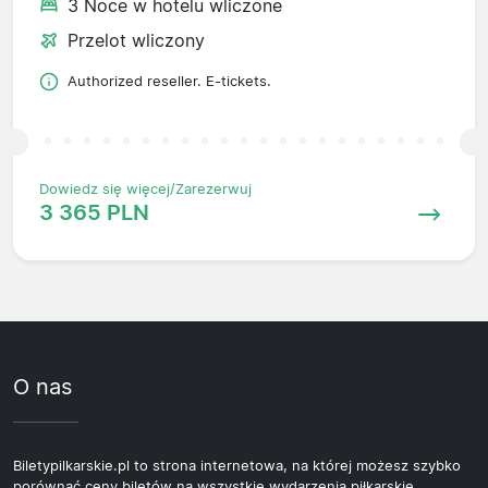
3 Noce w hotelu wliczone
Przelot wliczony
Authorized reseller. E-tickets.
Dowiedz się więcej/Zarezerwuj
3 365 PLN
O nas
Biletypilkarskie.pl to strona internetowa, na której możesz szybko
porównać ceny biletów na wszystkie wydarzenia piłkarskie,