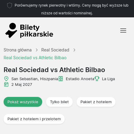
Porównujemy rynek pierwotny i wtórny. Ceny mogą być wyższe lub
niższe od wartości nominalnej.
Strona główna
Strona główna
Real Sociedad
Drużyny
Real Sociedad vs Athletic Bilbao
Ligi
Real Sociedad vs Athletic Bilbao
Biura podróży
San Sebastian, Hiszpania
Estadio Anoeta
La Liga
2 Maj 2027
Pokaż wszystkie
Tylko bilet
Pakiet z hotelem
Pakiet z hotelem i przelotem