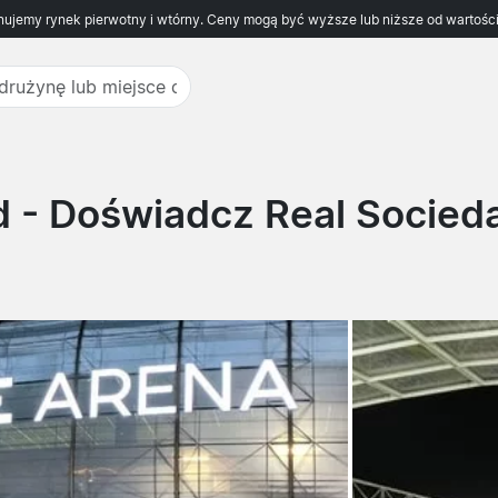
ujemy rynek pierwotny i wtórny. Ceny mogą być wyższe lub niższe od wartości
d
- Doświadcz Real Socieda