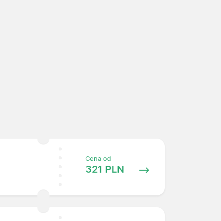
Cena od
321 PLN