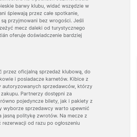
ebieskie barwy klubu, widać wszędzie w
ani śpiewają przez całe spotkanie,
y są przyjmowani bez wrogości. Jeśli
rzeżyć mecz daleki od turystycznego
ián oferuje doświadczenie bardziej
 przez oficjalną sprzedaż klubową, do
kowie i posiadacze karnetów. Kibice z
rty autoryzowanych sprzedawców, którzy
e zakupu. Partnerzy dostępni za
równo pojedyncze bilety, jak i pakiety z
rzy wyborze sprzedawcy warto upewnić
ma jasną politykę zwrotów. Na mecze z
 rezerwacji od razu po ogłoszeniu