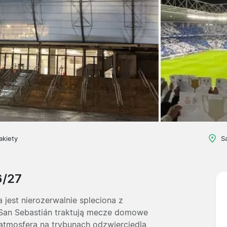
akiety
S
6/27
 jest nierozerwalnie spleciona z
z San Sebastián traktują mecze domowe
 atmosfera na trybunach odzwierciedla