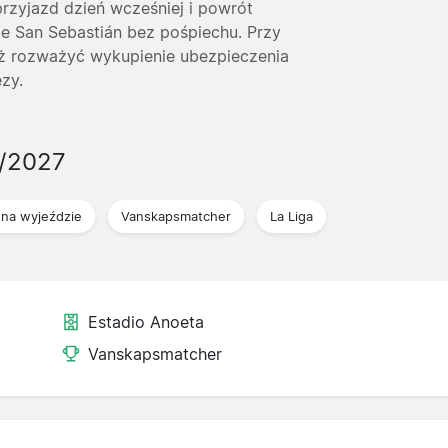
przyjazd dzień wcześniej i powrót
ie San Sebastián bez pośpiechu. Przy
eż rozważyć wykupienie ubezpieczenia
zy.
/2027
na wyjeździe
Vanskapsmatcher
La Liga
Estadio Anoeta
Vanskapsmatcher