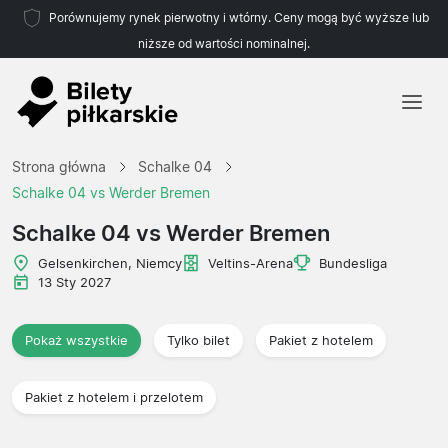
Porównujemy rynek pierwotny i wtórny. Ceny mogą być wyższe lub
niższe od wartości nominalnej.
Strona główna
Strona główna
Schalke 04
Drużyny
Schalke 04 vs Werder Bremen
Ligi
Schalke 04 vs Werder Bremen
Biura podróży
Gelsenkirchen, Niemcy
Veltins-Arena
Bundesliga
13 Sty 2027
Pokaż wszystkie
Tylko bilet
Pakiet z hotelem
Pakiet z hotelem i przelotem