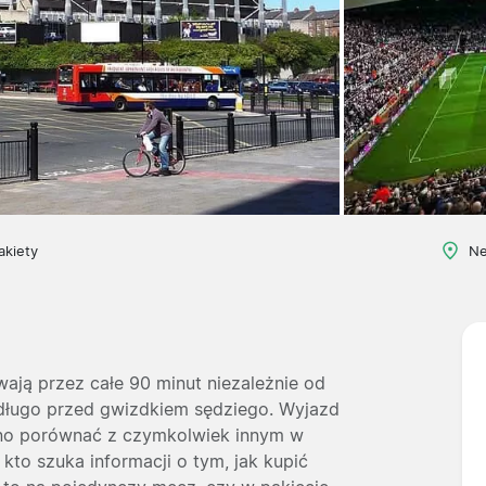
akiety
Ne
wają przez całe 90 minut niezależnie od
a długo przed gwizdkiem sędziego. Wyjazd
dno porównać z czymkolwiek innym w
 kto szuka informacji o tym, jak kupić