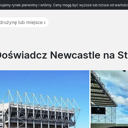
ujemy rynek pierwotny i wtórny. Ceny mogą być wyższe lub niższe od wartości
Doświadcz Newcastle na St