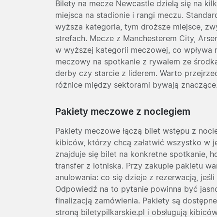
Bilety na mecze Newcastle dzielą się na ki
miejsca na stadionie i rangi meczu. Standar
wyższa kategoria, tym droższe miejsce, zw
strefach. Mecze z Manchesterem City, Arse
w wyższej kategorii meczowej, co wpływa n
meczowy na spotkanie z rywalem ze środka 
derby czy starcie z liderem. Warto przejrze
różnice między sektorami bywają znaczące
Pakiety meczowe z noclegiem
Pakiety meczowe łączą bilet wstępu z noc
kibiców, którzy chcą załatwić wszystko w j
znajduje się bilet na konkretne spotkanie, 
transfer z lotniska. Przy zakupie pakietu 
anulowania: co się dzieje z rezerwacją, jeś
Odpowiedź na to pytanie powinna być jasn
finalizacją zamówienia. Pakiety są dostęp
stroną biletypilkarskie.pl i obsługują kibic