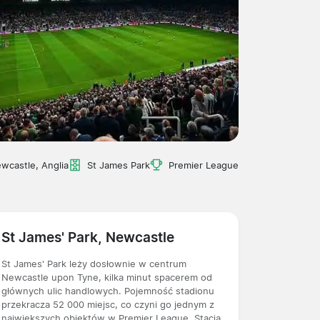
wcastle, Anglia
St James Park
Premier League
St James' Park, Newcastle
St James' Park leży dosłownie w centrum
Newcastle upon Tyne, kilka minut spacerem od
głównych ulic handlowych. Pojemność stadionu
przekracza 52 000 miejsc, co czyni go jednym z
największych obiektów w Premier League. Stacja