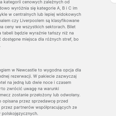
lka kategorii cenowych zależnych od
dowo wyróżnia się kategorie A, B i C im
ykle w centralnych lub lepiej widokowych
nalem czy Liverpoolem są klasyfikowane
a ceny we wszystkich sektorach. Bilet
tabeli będzie wyraźnie tańszy niż na
ć dostępne miejsca dla różnych stref, bo
.
legiem w Newcastle to wygodna opcja dla
ednej rezerwacji. W pakiecie zazwyczaj
hotel na jedną lub dwie noce i czasem
warto zwrócić uwagę na warunki
li mecz zostanie przełożony lub odwołany.
o opisana przez sprzedawcę przed
ne przez partnerów współpracujących ze
ów polskojęzycznych.