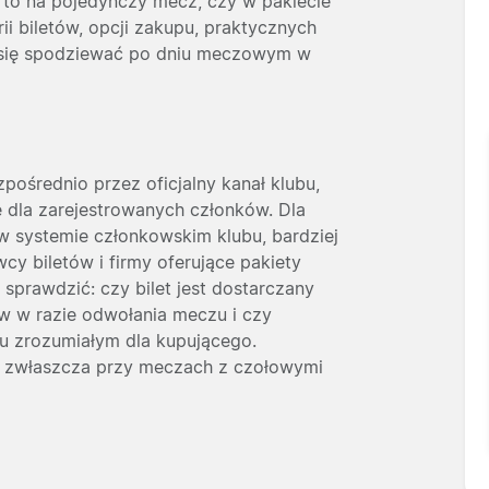
 to na pojedynczy mecz, czy w pakiecie
ii biletów, opcji zakupu, praktycznych
 się spodziewać po dniu meczowym w
ośrednio przez oficjalny kanał klubu,
e dla zarejestrowanych członków. Dla
 w systemie członkowskim klubu, bardziej
y biletów i firmy oferujące pakiety
prawdzić: czy bilet jest dostarczany
ów w razie odwołania meczu i czy
ku zrozumiałym dla kupującego.
a zwłaszcza przy meczach z czołowymi