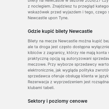
bilety na Newcastle w sezonie 2026/27 czy
z noclegiem. Znajdziesz tu przegląd kategor
wskazówek przed wyjazdem i tego, czego
Newcastle upon Tyne.
Gdzie kupić bilety Newcastle
Bilety na mecze Newcastle można kupić bezp
ale ta droga jest często dostępna wyłączni
kibiców z zagranicy, którzy nie mają konta
praktyczną opcją są autoryzowani sprzedawc
meczowe. Przy wyborze sprzedawcy warto s
elektronicznie, jak wygląda polityka zwrot
sprzedawca oferuje obsługę klienta w języ
Rezerwacja z wyprzedzeniem jest rozsądn
klubami tabeli.
Sektory i poziomy cenowe