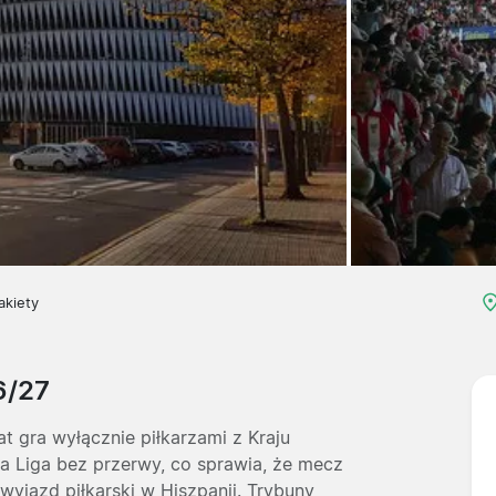
akiety
6/27
lat gra wyłącznie piłkarzami z Kraju
a Liga bez przerwy, co sprawia, że mecz
wyjazd piłkarski w Hiszpanii. Trybuny