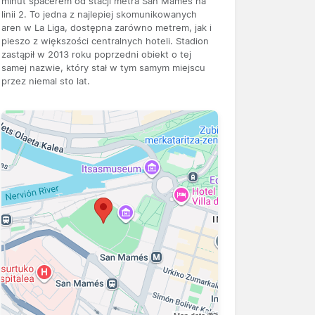
minut spacerem od stacji metra San Mamés na
linii 2. To jedna z najlepiej skomunikowanych
aren w La Liga, dostępna zarówno metrem, jak i
pieszo z większości centralnych hoteli. Stadion
zastąpił w 2013 roku poprzedni obiekt o tej
samej nazwie, który stał w tym samym miejscu
przez niemal sto lat.