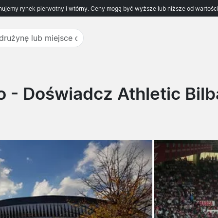
ujemy rynek pierwotny i wtórny. Ceny mogą być wyższe lub niższe od wartości
o
- Doświadcz Athletic Bilb