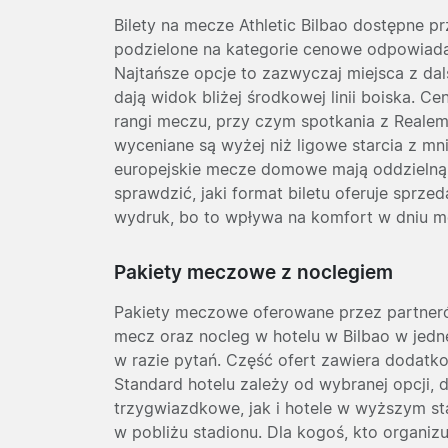
Bilety na mecze Athletic Bilbao dostępne pr
podzielone na kategorie cenowe odpowiadają
Najtańsze opcje to zazwyczaj miejsca z da
dają widok bliżej środkowej linii boiska. C
rangi meczu, przy czym spotkania z Reale
wyceniane są wyżej niż ligowe starcia z mni
europejskie mecze domowe mają oddzielną 
sprawdzić, jaki format biletu oferuje sprzed
wydruk, bo to wpływa na komfort w dniu m
Pakiety meczowe z noclegiem
Pakiety meczowe oferowane przez partnerów 
mecz oraz nocleg w hotelu w Bilbao w jedn
w razie pytań. Część ofert zawiera dodatko
Standard hotelu zależy od wybranej opcji,
trzygwiazdkowe, jak i hotele w wyższym st
w pobliżu stadionu. Dla kogoś, kto organizu