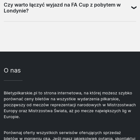
przez całe spotkanie, niezależnie od wyniku.
Czy warto łączyć wyjazd na FA Cup z pobytem w
Remis po 90 minutach oznacza dogrywkę, a jeśli wynik
podmiejskie z kilku stacji. Warto przyjechać z zapasem
Londynie?
pozostaje nierozstrzygnięty, o awansie decydują rzuty
czasu, bo w pobliżu stadionu robi się gęsto na godzinę
karne. Ta zasada obowiązuje od pierwszej rundy aż po
przed meczem.
Wielu kibiców planuje pobyt na dwa do trzech dni,
finał.
traktując mecz jako główny punkt programu. Wembley
leży na tyle blisko centrum, że łatwo połączyć dzień
meczowy ze zwiedzaniem miasta. Przelot z Polski do
Londynu trwa około dwóch godzin, co czyni taki wyjazd
realnym nawet na przedłużony weekend. Warto
O nas
pamiętać, że hotele w pobliżu Wembley i w centrum
rezerwuje się wcześniej przy ważnych meczach.
Biletypilkarskie.pl to strona internetowa, na której możesz szybko
porównać ceny biletów na wszystkie wydarzenia piłkarskie,
począwszy od meczów reprezentacji narodowych w Mistrzostwach
Europy oraz Mistrzostwa Świata, aż po mecze największych lig w
Europie.
Porównaj oferty wszystkich serwisów oferujących sprzedaż
biletów w mgnieniu oka. Jeśli masz jakiekolwiek pytania, skontaktuj