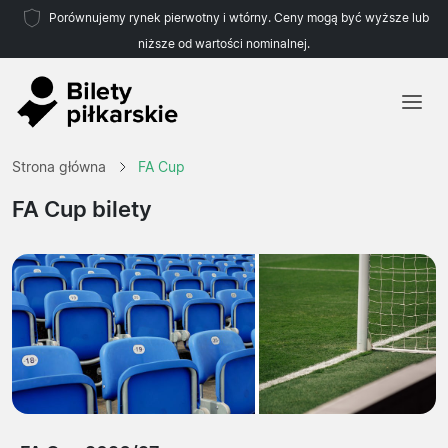
Porównujemy rynek pierwotny i wtórny. Ceny mogą być wyższe lub
niższe od wartości nominalnej.
Strona główna
Strona główna
FA Cup
Drużyny
FA Cup bilety
Ligi
Biura podróży