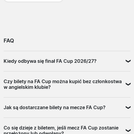
FAQ
Kiedy odbywa się finał FA Cup 2026/27?
Finał FA Cup tradycyjnie rozgrywany jest w maju na
Czy bilety na FA Cup można kupić bez członkostwa
Wembley Stadium w Londynie. Dokładna data na sezon
w angielskim klubie?
2026/27 ustalana jest przez Football Association w
trakcie sezonu i publikowana po rozegraniu kolejnych
Tak. Oficjalna sprzedaż przez kluby Premier League jest
rund.
Jak są dostarczane bilety na mecze FA Cup?
często ograniczona do członków lub wieloletnich
posiadaczy karnetów, co dla kibiców z Polski jest trudne
Większość biletów dostarczana jest jako e-bilet lub
do spełnienia. Partnerzy dostępni na tej stronie oferują
Co się dzieje z biletem, jeśli mecz FA Cup zostanie
mobilny kod QR okazywany przy wejściu na stadion. W
bilety bez takich wymogów, a zakup można zrealizować
przełożony lub odwołany?