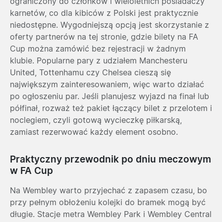
ograniczony do członków i wieloletnich posiadaczy
karnetów, co dla kibiców z Polski jest praktycznie
niedostępne. Wygodniejszą opcją jest skorzystanie z
oferty partnerów na tej stronie, gdzie bilety na FA
Cup można zamówić bez rejestracji w żadnym
klubie. Popularne pary z udziałem
Manchesteru
United
,
Tottenhamu
czy
Chelsea
cieszą się
największym zainteresowaniem, więc warto działać
po ogłoszeniu par. Jeśli planujesz wyjazd na finał lub
półfinał, rozważ też pakiet łączący bilet z przelotem i
noclegiem, czyli gotową wycieczkę piłkarską,
zamiast rezerwować każdy element osobno.
Praktyczny przewodnik po dniu meczowym
w FA Cup
Na Wembley warto przyjechać z zapasem czasu, bo
przy pełnym obłożeniu kolejki do bramek mogą być
długie. Stacje metra Wembley Park i Wembley Central